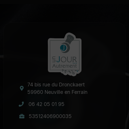
74 bis rue du Dronckaert
59960 Neuville en Ferrain
06 42 05 01 95
53512406900035