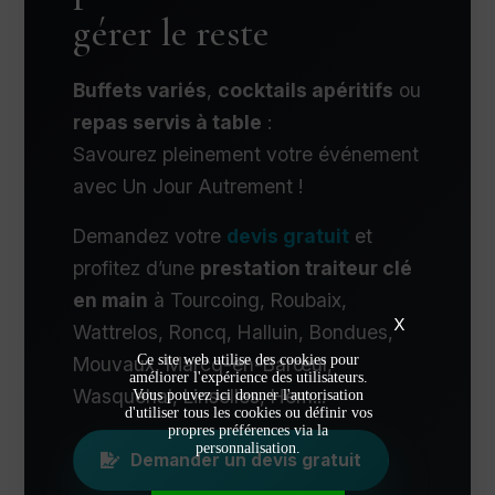
gérer le reste
Buffets variés
,
cocktails apéritifs
ou
repas servis à table
:
Savourez pleinement votre événement
avec Un Jour Autrement !
Demandez votre
devis gratuit
et
profitez d’une
prestation traiteur clé
en main
à Tourcoing, Roubaix,
X
Wattrelos, Roncq, Halluin, Bondues,
Ce site web utilise des cookies pour
Mouvaux, Marcq-en-Barœul,
améliorer l'expérience des utilisateurs.
Wasquehal, Linselles, Hem...
Vous pouvez ici donner l'autorisation
d'utiliser tous les cookies ou définir vos
propres préférences via la
personnalisation.
Demander un devis gratuit