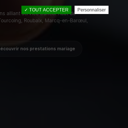
TOUT ACCEPTER
Personnaliser
 alliant service traiteur haut de
Tourcoing, Roubaix, Marcq-en-Barœul,
écouvrir nos prestations mariage